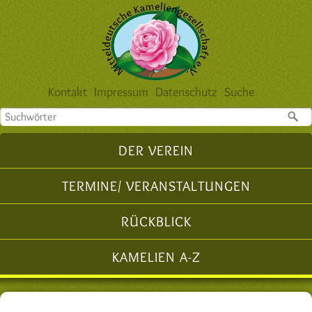
Navigation
Kontakt
Impressum
Datenschutz
Suche
überspringen
Navigation
DER VEREIN
überspringen
TERMINE/ VERANSTALTUNGEN
RÜCKBLICK
KAMELIEN A-Z