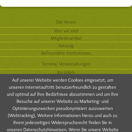
Navigation
Der Verein
überspringen
Wer wir sind
Mitgliederartikel
Satzung
Befreundete Institutionen
Termine/ Veranstaltungen
Rückblick
Auf unserer Website werden Cookies eingesetzt, um
Vergangene Veranstaltungen
unseren Internetauftritt benutzerfreundlich zu gestalten
Ausstellungen
und optimal auf Ihre Bedürfnisse abzustimmen und um Ihre
Kamelien A-Z
Besuche auf unserer Website zu Marketing- und
Optimierungszwecken pseudonymisiert auszuwerten
Blüten-Galerie
(Webtracking). Weitere Informationen hierzu und auch zu
Pflege
Ihrem jederzeitigen Widerspruchsrecht finden Sie in
Vermehrung
unseren Datenschutzhinweisen. Wenn Sie unsere Website
Historisches