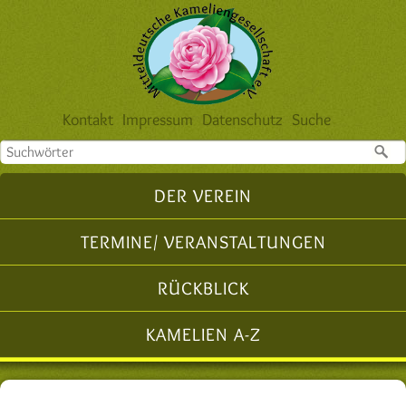
Navigation
Kontakt
Impressum
Datenschutz
Suche
überspringen
Navigation
DER VEREIN
überspringen
TERMINE/ VERANSTALTUNGEN
RÜCKBLICK
KAMELIEN A-Z